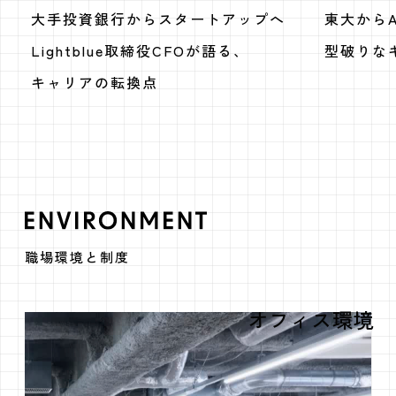
大手投資銀行からスタートアップへ
東大から
Lightblue取締役CFOが語る、
型破りな
キャリアの転換点
ENVIRONMEN
職場環境と制度
オフィス環境