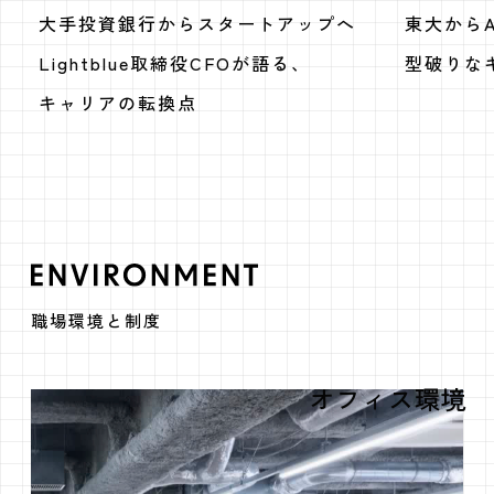
大手投資銀行からスタートアップへ
東大から
Lightblue取締役CFOが語る、
型破りな
キャリアの転換点
ENVIRONMEN
職場環境と制度
オフィス環境